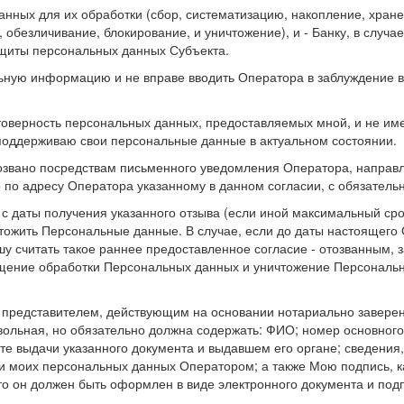
анных для их обработки (сбор, систематизацию, накопление, хране
 обезличивание, блокирование, и уничтожение), и - Банку, в случ
ащиты персональных данных Субъекта.
ьную информацию и не вправе вводить Оператора в заблуждение в
товерность персональных данных, предоставляемых мной, и не име
поддерживаю свои персональные данные в актуальном состоянии.
озвано посредствам письменного уведомления Оператора, направл
о по адресу Оператора указанному в данном согласии, с обязатель
 с даты получения указанного отзыва (если иной максимальный ср
тожить Персональные данные. В случае, если до даты настоящего
у считать такое раннее предоставленное согласие - отозванным, 
щение обработки Персональных данных и уничтожение Персональны
представителем, действующим на основании нотариально заверенн
вольная, но обязательно должна содержать: ФИО; номер основного
ате выдачи указанного документа и выдавшем его органе; сведени
 моих персональных данных Оператором; а также Мою подпись, ка
 то он должен быть оформлен в виде электронного документа и под