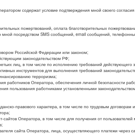
ператором содержат условие подтверждения мной своего согласия 
орительных пожертвований, оплата благотворительных пожертвован
о мной посредством SMS сообщений, email сообщений, телефонны
вором Российской Федерации или законом;
йствующим законодательством РФ;
етьих лиц, в том числе по исполнению требований действующего 
ивных инструментов для выполнения требований законодательств
финансированию терроризма;
ия работников Оператора, обеспечения личной безопасности рабо
ния пользования работниками установленными законодательством
данско-правового характера, в том числе по трудовым договорам и
тора;
т-сайтов Оператора, в том числе для получения от пользователе
в;
ателя сайта Оператора, лица, осуществляющего платежи через с