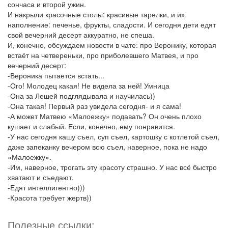
сончаса и второй ужин.
И накрыли красочные столы: красивые тарелки, и их
наполнение: печенье, фрукты, сладости. И сегодня дети едят
свой вечерний десерт аккуратно, не спеша.
И, конечно, обсуждаем новости в чате: про Веронику, которая
встаёт на четвереньки, про приболевшего Матвея, и про
вечерний десерт:
-Вероника пытается встать...
-Ого! Молодец какая! Не видела за ней! Умница
-Она за Лешей подглядывала и научилась))
-Она такая! Первый раз увидела сегодня- и я сама!
-А может Матвею «Малоежку» подавать? Он очень плохо
кушает и слабый. Если, конечно, ему понравится.
-У нас сегодня кашу съел, суп съел, картошку с котлетой съел,
даже запеканку вечером всю съел, наверное, пока не надо
«Малоежку».
-Им, наверное, трогать эту красоту страшно. У нас всё быстро
хватают и съедают.
-Едят интеллигентно)))
-Красота требует жертв))
Полезные ссылки: