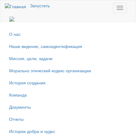
Перейти к основному содержанию
Запустить
Toggle
navigati
О нас
Наше видение, самоидентификация
Миссия, цели, задачи
Морально этический кодекс организации
История создания
Команда
Документы
Отчеты
Истории добра и чудес