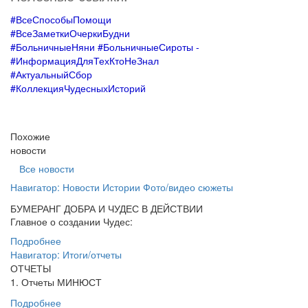
#
ВсеСпособыПомощи
#
ВсеЗаметкиОчеркиБудни
#БольничныеНяни #БольничныеСироты -
#
ИнформацияДляТехКтоНеЗнал
#
АктуальныйСбор
#КоллекцияЧудесныхИсторий
Похожие
новости
Все новости
Навигатор: Новости Истории Фото/видео сюжеты ⠀ ⠀
БУМЕРАНГ ДОБРА И ЧУДЕС В ДЕЙСТВИИ
Главное о создании Чудес:
Подробнее
Навигатор: Итоги/отчеты
ОТЧЕТЫ
1. Отчеты МИНЮСТ
Подробнее