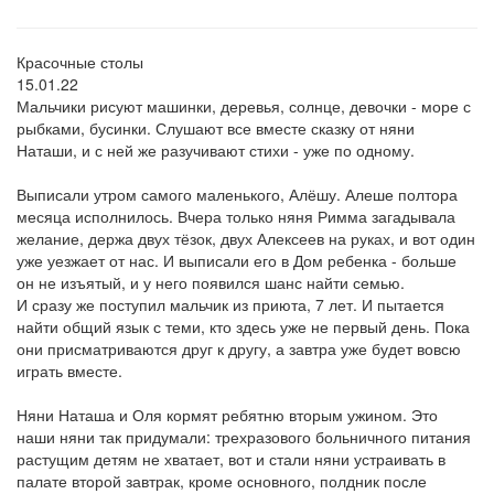
Красочные столы
15.01.22
Мальчики рисуют машинки, деревья, солнце, девочки - море с
рыбками, бусинки. Слушают все вместе сказку от няни
Наташи, и с ней же разучивают стихи - уже по одному. ⠀
⠀
Выписали утром самого маленького, Алёшу. Алеше полтора
месяца исполнилось. Вчера только няня Римма загадывала
желание, держа двух тёзок, двух Алексеев на руках, и вот один
уже уезжает от нас. И выписали его в Дом ребенка - больше
он не изъятый, и у него появился шанс найти семью.
И сразу же поступил мальчик из приюта, 7 лет. И пытается
найти общий язык с теми, кто здесь уже не первый день. Пока
они присматриваются друг к другу, а завтра уже будет вовсю
играть вместе. ⠀
⠀
Няни Наташа и Оля кормят ребятню вторым ужином. Это
наши няни так придумали: трехразового больничного питания
растущим детям не хватает, вот и стали няни устраивать в
палате второй завтрак, кроме основного, полдник после