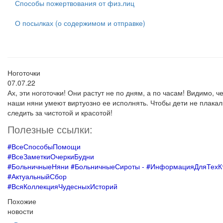
Способы пожертвования от физ.лиц
О посылках (о содержимом и отправке)
Ноготочки
07.07.22
Ах, эти ноготочки! Они растут не по дням, а по часам! Видимо, 
наши няни умеют виртуозно ее исполнять. Чтобы дети не плакал
следить за чистотой и красотой!
Полезные ссылки:
#
ВсеСпособыПомощи
#
ВсеЗаметкиОчеркиБудни
#БольничныеНяни #БольничныеСироты - #
ИнформацияДляТехК
#
АктуальныйСбор
#ВсяКоллекцияЧудесныхИсторий
Похожие
новости