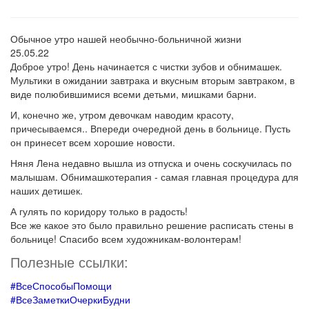
Обычное утро нашей необычно-больничной жизни
25.05.22
Доброе утро! День начинается с чистки зубов и обнимашек.
Мультики в ожидании завтрака и вкусным вторым завтраком, в
виде полюбившимися всеми детьми, мишками барни.
И, конечно же, утром девочкам наводим красоту,
причесываемся.. Впереди очередной день в больнице. Пусть
он принесет всем хорошие новости.
Няня Лена недавно вышла из отпуска и очень соскучилась по
малышам. Обнимашкотерапия - самая главная процедура для
наших детишек.
А гулять по коридору только в радость!
Все же какое это было правильно решение расписать стены в
больнице! Спасибо всем художникам-волонтерам!
Полезные ссылки:
#
ВсеСпособыПомощи
#
ВсеЗаметкиОчеркиБудни