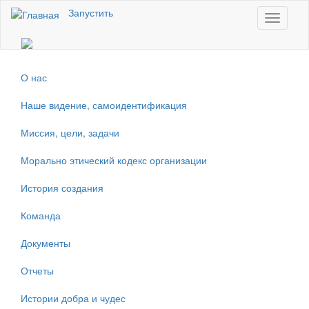
Перейти к основному содержанию
Запустить
Toggle
navigati
О нас
Наше видение, самоидентификация
Миссия, цели, задачи
Морально этический кодекс организации
История создания
Команда
Документы
Отчеты
Истории добра и чудес