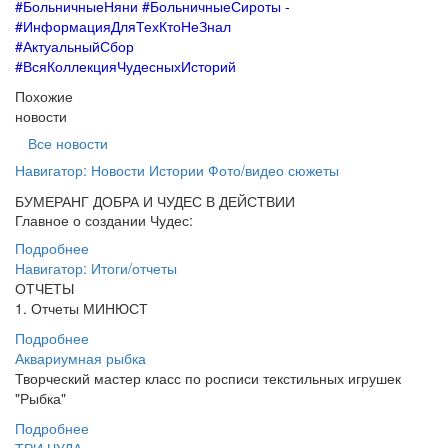
#БольничныеНяни #БольничныеСироты -
#
ИнформацияДляТехКтоНеЗнал
#
АктуальныйСбор
#ВсяКоллекцияЧудесныхИсторий
Похожие
новости
Все новости
Навигатор: Новости Истории Фото/видео сюжеты ⠀ ⠀
БУМЕРАНГ ДОБРА И ЧУДЕС В ДЕЙСТВИИ
Главное о создании Чудес:
Подробнее
Навигатор: Итоги/отчеты
ОТЧЕТЫ
1. Отчеты МИНЮСТ
Подробнее
Аквариумная рыбка
Творческий мастер класс по росписи текстильных игрушек
"Рыбка"
Подробнее